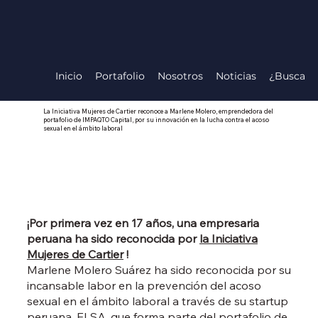
Inicio
Portafolio
Nosotros
Noticias
¿Buscas i
La Iniciativa Mujeres de Cartier reconoce a Marlene Molero, emprendedora del
portafolio de IMPAQTO Capital, por su innovación en la lucha contra el acoso
sexual en el ámbito laboral
¡Por primera vez en 17 años, una empresaria
peruana ha sido reconocida por
la Iniciativa
Mujeres de Cartier
!
Marlene Molero Suárez ha sido reconocida por su
incansable labor en la prevención del acoso
sexual en el ámbito laboral a través de su startup
peruana, ELSA, que forma parte del portafolio de