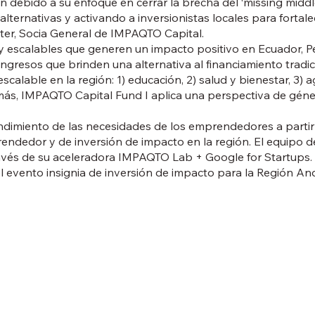
 debido a su enfoque en cerrar la brecha del ‘missing middle
lternativas y activando a inversionistas locales para fortal
ter, Socia General de IMPAQTO Capital.
 escalables que generen un impacto positivo en Ecuador, Perú
gresos que brinden una alternativa al financiamiento tradici
alable en la región: 1) educación, 2) salud y bienestar, 3) 
más, IMPAQTO Capital Fund I aplica una perspectiva de géne
imiento de las necesidades de los emprendedores a partir
rendedor y de inversión de impacto en la región. El equip
avés de su aceleradora IMPAQTO Lab + Google for Startups. S
 evento insignia de inversión de impacto para la Región Andi