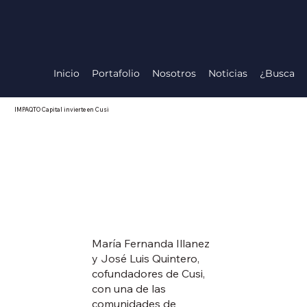
Inicio
Portafolio
Nosotros
Noticias
¿Buscas i
IMPAQTO Capital invierte en Cusi
María Fernanda Illanez
y José Luis Quintero,
cofundadores de Cusi,
con una de las
comunidades de