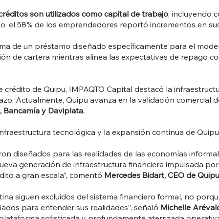
créditos son utilizados como capital de trabajo
, incluyendo 
o, el 58% de los emprendedores reportó incrementos en sus 
rma de un préstamo diseñado específicamente para el modelo
ón de cartera mientras alinea las expectativas de repago co
 crédito de Quipu, IMPAQTO Capital destacó la infraestructu
zo. Actualmente, Quipu avanza en la validación comercial d
, Bancamía y Daviplata.
 infraestructura tecnológica y la expansión continua de Quipu 
ueron diseñados para las realidades de las economías inform
va generación de infraestructura financiera impulsada por dat
dito a gran escala”, comentó
Mercedes Bidart, CEO de Quipu
siguen excluidos del sistema financiero formal, no porque l
eñados para entender sus realidades”, señaló
Michelle Aréval
 plataforma sofisticada y profundamente aterrizada operativ