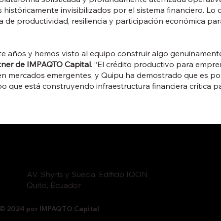
istóricamente invisibilizados por el sistema financiero. Lo
ta de productividad, resiliencia y participación económica p
 años y hemos visto al equipo construir algo genuinamente d
tner de IMPAQTO Capital
. “El crédito productivo para empr
 en mercados emergentes, y Quipu ha demostrado que es po
 que está construyendo infraestructura financiera crítica par
AV. Shyris y Suecia, Edificio IQON
Quito, Ecuador
© 2024 por IMPAQTO Capital