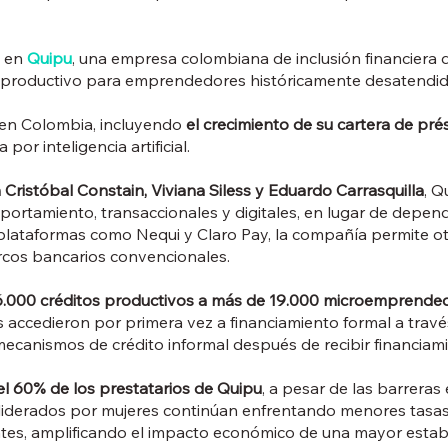
n en
Quipu
, una empresa colombiana de inclusión financiera que 
to productivo para emprendedores históricamente desatendid
 en Colombia, incluyendo
el crecimiento de su cartera de pré
por inteligencia artificial.
Cristóbal Constain, Viviana Siless y Eduardo Carrasquilla
, Q
ortamiento, transaccionales y digitales, en lugar de depend
 plataformas como Nequi y Claro Pay, la compañía permite ot
cos bancarios convencionales.
.000 créditos productivos a más de 19.000 microemprende
accedieron por primera vez a financiamiento formal a travé
canismos de crédito informal después de recibir financiami
 60% de los prestatarios de Quipu
, a pesar de las barreras
 liderados por mujeres continúan enfrentando menores tasas
tes, amplificando el impacto económico de una mayor estabil